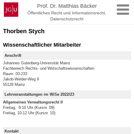
Zum
Johannes
Prof. Dr. Matthias Bäcker
Inhalt
Gutenberg-
Öffentliches Recht und Informationsrecht,
springen
Universität
Datenschutzrecht
Mainz
Thorben Stych
Wissenschaftlicher Mitarbeiter
Anschrift
Johannes Gutenberg-Universität Mainz
Fachbereich Rechts- und Wirtschaftswissenschaften
Raum: 03-233
Jakob-Welder-Weg 9
55128 Mainz
Lehrveranstaltungen im WiSe 2022/23
Allgemeines Verwaltungsrecht II
Freitag, 8-10 Uhr (Kursnr. 09)
Freitag, 10-12 Uhr (Kursnr. 10)
Kontakt