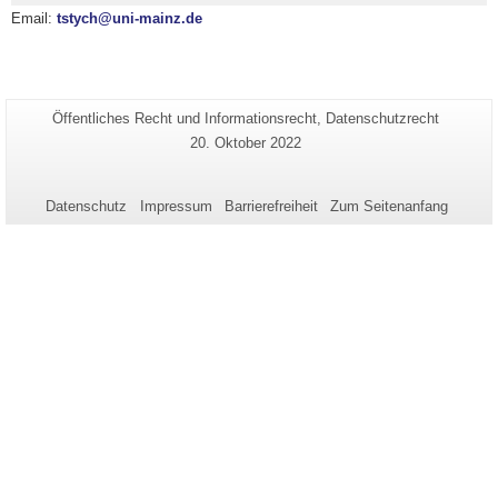
Email:
tstych@uni-mainz.de
Zusätzliche
Seiten-
Öffentliches Recht und Informationsrecht, Datenschutzrecht
Name:
Informationen
Letzte
20. Oktober 2022
Aktualisierung:
zu
dieser
Datenschutz
Impressum
Barrierefreiheit
Zum Seitenanfang
Seite