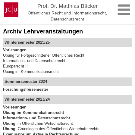
Zum
Johannes
Prof. Dr. Matthias Bäcker
Inhalt
Gutenberg-
Öffentliches Recht und Informationsrecht,
springen
Universität
Datenschutzrecht
Mainz
Archiv Lehrveranstaltungen
Wfintersemester 2025/26
Vorlesungen
Übung für Fortgeschrittene: Öffentliches Recht
Informations- und Datenschutzrecht
Europarecht II
Übung im Kommunikationsrecht
Sommersemester 2024
Forschungsfreisemester
Wfintersemester 2023/24
Vorlesungen
Übung im Kommunikationsrecht
Informations- und Datenschutzrecht
Übung
im Öffentlichen Wirtschaftsrecht
Übung
: Grundlagen des Öffentlichen Wirtschaftsrechts
Examinatorium Aktuelle Rechtsprechung