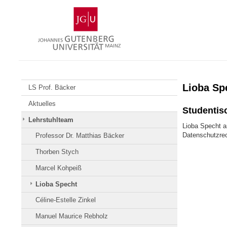
Zum
Johannes
Inhalt
Gutenberg-
springen
Universität
Mainz
Lioba Sp
LS Prof. Bäcker
Aktuelles
Studentisc
Lehrstuhlteam
Lioba Specht ar
Datenschutzrech
Professor Dr. Matthias Bäcker
Thorben Stych
Marcel Kohpeiß
Lioba Specht
Céline-Estelle Zinkel
Manuel Maurice Rebholz