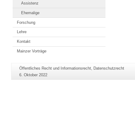
Assistenz
Ehemalige
Forschung
Lehre
Kontakt
Mainzer Vorträge
Zusätzliche
Seiten-
Öffentliches Recht und Informationsrecht, Datenschutzrecht
Informationen
Name:
Letzte
6. Oktober 2022
zu
Aktualisierung:
dieser
Seite