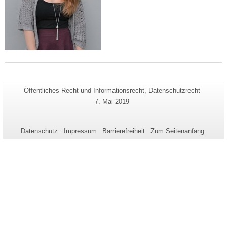
Zusätzliche
Seiten-
Öffentliches Recht und Informationsrecht, Datenschutzrecht
Name:
Informationen
Letzte
7. Mai 2019
Aktualisierung:
zu
dieser
Datenschutz
Impressum
Barrierefreiheit
Zum Seitenanfang
Seite