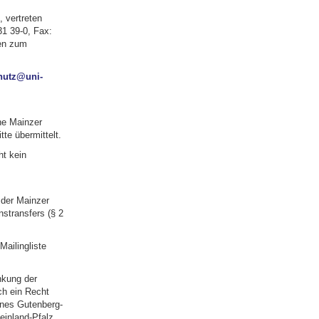
, vertreten
31 39-0, Fax:
nen zum
hutz@uni-
he Mainzer
te übermittelt.
ht kein
 der Mainzer
stransfers (§ 2
Mailingliste
nkung der
ch ein Recht
nnes Gutenberg-
einland-Pfalz,