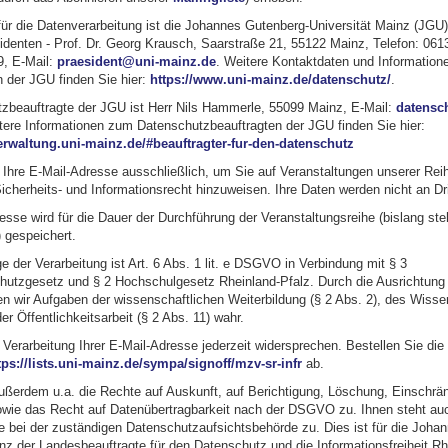
für die Datenverarbeitung ist die Johannes Gutenberg-Universität Mainz (JGU)
identen - Prof. Dr. Georg Krausch, Saarstraße 21, 55122 Mainz, Telefon: 061
, E-Mail:
praesident@uni-mainz.de
. Weitere Kontaktdaten und Informatio
 der JGU finden Sie hier:
https://www.uni-mainz.de/datenschutz/
.
zbeauftragte der JGU ist Herr Nils Hammerle, 55099 Mainz, E-Mail:
datensc
tere Informationen zum Datenschutzbeauftragten der JGU finden Sie hier:
erwaltung.uni-mainz.de/#beauftragter-fur-den-datenschutz
n Ihre E-Mail-Adresse ausschließlich, um Sie auf Veranstaltungen unserer Rei
cherheits- und Informationsrecht hinzuweisen. Ihre Daten werden nicht an Drit
esse wird für die Dauer der Durchführung der Veranstaltungsreihe (bislang ste
 gespeichert.
 der Verarbeitung ist Art. 6 Abs. 1 lit. e DSGVO in Verbindung mit § 3
utzgesetz und § 2 Hochschulgesetz Rheinland-Pfalz. Durch die Ausrichtung
n wir Aufgaben der wissenschaftlichen Weiterbildung (§ 2 Abs. 2), des Wissen
er Öffentlichkeitsarbeit (§ 2 Abs. 11) wahr.
Verarbeitung Ihrer E-Mail-Adresse jederzeit widersprechen. Bestellen Sie die 
tps://lists.uni-mainz.de/sympa/signoff/mzv-sr-infr
ab.
ußerdem u.a. die Rechte auf Auskunft, auf Berichtigung, Löschung, Einschrä
owie das Recht auf Datenübertragbarkeit nach der DSGVO zu. Ihnen steht au
 bei der zuständigen Datenschutzaufsichtsbehörde zu. Dies ist für die Joha
nz der Landesbeauftragte für den Datenschutz und die Informationsfreiheit Rh