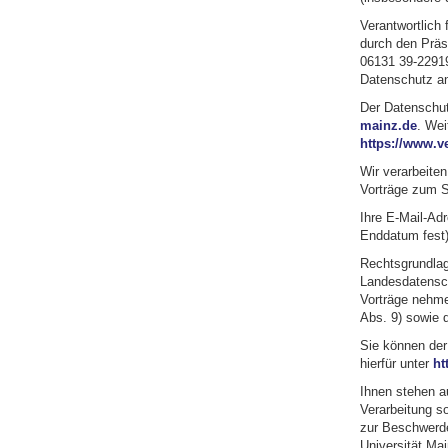
Verantwortlich 
durch den Präs
06131 39-22919
Datenschutz an
Der Datenschut
mainz.de
. Wei
https://www.v
Wir verarbeite
Vorträge zum Si
Ihre E-Mail-Adr
Enddatum fest)
Rechtsgrundlage
Landesdatensch
Vorträge nehme
Abs. 9) sowie d
Sie können der 
hierfür unter
ht
Ihnen stehen a
Verarbeitung s
zur Beschwerde
Universität Mai