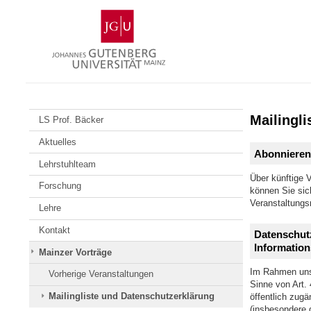
Zum
Johannes
Inhalt
Gutenberg-
springen
Universität
Mainz
Mailingl
LS Prof. Bäcker
Aktuelles
Abonnieren 
Lehrstuhlteam
Über künftige V
Forschung
können Sie sic
Veranstaltungsr
Lehre
Kontakt
Datenschutz
Information
Mainzer Vorträge
Im Rahmen unse
Vorherige Veranstaltungen
Sinne von Art.
Mailingliste und Datenschutzerklärung
öffentlich zugä
(insbesondere 